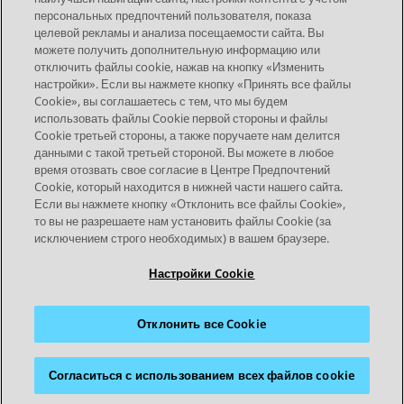
персональных предпочтений пользователя, показа
целевой рекламы и анализа посещаемости сайта. Вы
можете получить дополнительную информацию или
Send Feedback
отключить файлы cookie, нажав на кнопку «Изменить
настройки». Если вы нажмете кнопку «Принять все файлы
Cookie», вы соглашаетесь с тем, что мы будем
использовать файлы Cookie первой стороны и файлы
Предыдущая тема
Следующая тема
Cookie третьей стороны, а также поручаете нам делится
Topic navigation
данными с такой третьей стороной. Вы можете в любое
время отозвать свое согласие в Центре Предпочтений
Cookie, который находится в нижней части нашего сайта.
STAY CONNECTED
Если вы нажмете кнопку «Отклонить все файлы Cookie»,
то вы не разрешаете нам установить файлы Cookie (за
исключением строго необходимых) в вашем браузере.
Настройки Cookie
Отклонить все Cookie
Карта сайта
Условия использования
Конфиденциальность
Политика cookie
Товарные знаки
Доступность
Согласиться с использованием всех файлов cookie
© 2026 Avaya LLC