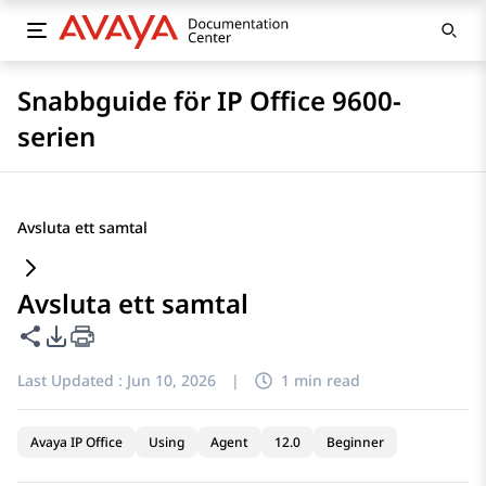
Snabbguide för IP Office 9600-
serien
Avsluta ett samtal
Avsluta ett samtal
Share this page
PDF Export Options
Last Updated :
Jun 10, 2026
|
1 min read
Avaya IP Office
Using
Agent
12.0
Beginner