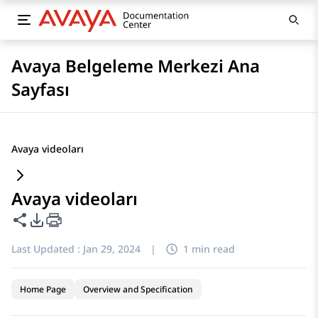
Avaya Belgeleme Merkezi Ana
Sayfası
Avaya videoları
Avaya videoları
Share this page
PDF Export Options
Last Updated :
Jan 29, 2024
|
1 min read
Home Page
Overview and Specification