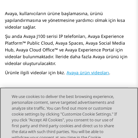
Avaya, kullanıcıların ürüne başlamasına, ürünü
yapılandırmasına ve yönetmesine yardımcı olmak için kısa
videolar sağlar.
Şu anda
Avaya J100
serisi IP telefonları
,
Avaya Experience
Platform™ Public Cloud
,
Avaya Spaces
,
Avaya Social Media
Hub
,
Avaya Cloud Office™
ve
Avaya Experience Portal
için
videolar bulunmaktadır. İleride daha fazla Avaya ürünü için
videolar oluşturulacaktır.
Ürünle ilgili videolar için bkz.
Avaya ürün videoları
.
We use cookies to deliver the best browsing experience,
personalize content, serve targeted advertisements and
Send Feedback
analyze site traffic. You can find out more or customize
cookie settings by clicking "Customize Cookie Settings." If
you click "Accept All Cookies", you consent to our use of
first party and third party cookies and direct us to share
Previous Topic
Next Topic
the data with such third parties. You will be able to
Topic navigation
withdraw your consent at any time in the Cookie