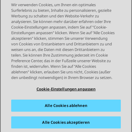
Wir verwenden Cookies, um Ihnen ein optimales
Vorstellung der Avaya Cloud Office
Surferlebnis zu bieten, Inhalte zu personalisieren, gezielte
Werbung zu schalten und den Website-Verkehr zu
Desktop-Anwendung
analysieren. Sie können mehr darüber erfahren oder Ihre
Cookie-Einstellungen anpassen, indem Sie auf "Cookie-
Einstellungen anpassen" klicken. Wenn Sie auf "Alle Cookies
akzeptieren" klicken, stimmen Sie unserer Verwendung
von Cookies von Erstanbietern und Drittanbietern zu und
weisen uns an, die Daten mit diesen Drittanbietern zu
teilen. Sie können Ihre Zustimmung jederzeit im Cookie
Preference Center, das in der Fußzeile unserer Website zu
finden ist, widerrufen. Wenn Sie auf "Alle Cookies
STAY CONNECTED
ablehnen" klicken, erlauben Sie uns nicht, Cookies (außer
den unbedingt notwendigen) in Ihrem Browser zu setzen.
Cookie-Einstellungen anpassen
Alle Cookies ablehnen
Sitemap
Nutzungsbedingungen
Datenschutz
Cookie-Richtlinie
Marken
Barrierefreiheit
Alle Cookies akzeptieren
© 2026 Avaya LLC