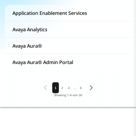
Application Enablement Services
Avaya Analytics
Avaya Aura®
Avaya Aura® Admin Portal
...
1
2
3
9
Showing
1
-
4
von
36