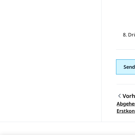
Dr
Send
Vorh
Abgehe
Them
Erstkon