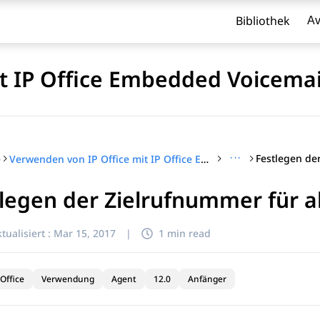
Bibliothek
Av
t IP Office Embedded Voicemai
···
e
Verwenden von IP Office mit IP Office Embedded Voicemail-Intuity-Modus
tlegen der Zielrufnummer für 
l zu filtern.
tualisiert :
Mar 15, 2017
|
1 min read
Office
Verwendung
Agent
12.0
Anfänger