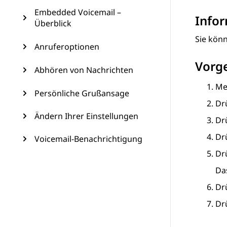
Embedded Voicemail –
Info
Überblick
Sie kön
Anruferoptionen
Vorg
Abhören von Nachrichten
Mel
Persönliche Grußansage
Dr
Ändern Ihrer Einstellungen
Dr
Dr
Voicemail-Benachrichtigung
Dr
Da
Dr
Dr