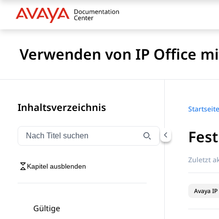
Verwenden von IP Office mi
Inhaltsverzeichnis
Startseit
Fes
Navigation nach Titel filtern
Geben Sie Text ein, um Navigationselemente nach Tite
Zuletzt ak
Kapitel ausblenden
Avaya IP 
Gültige