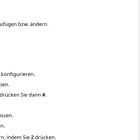
ufügen bzw. ändern.
 konfigurieren.
ben.
d drücken Sie dann
#
.
üssen.
en.
rn, indem Sie
2
drücken.