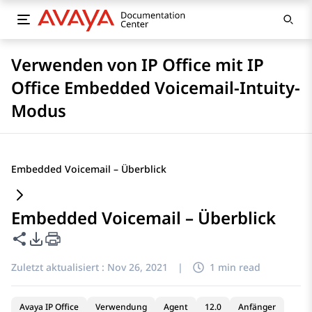
Verwenden von IP Office mit IP
Office Embedded Voicemail-Intuity-
Modus
Embedded Voicemail – Überblick
Embedded Voicemail – Überblick
Diese Seite teilen
PDF-Exportoptionen
Zuletzt aktualisiert :
Nov 26, 2021
|
1 min read
Avaya IP Office
Verwendung
Agent
12.0
Anfänger