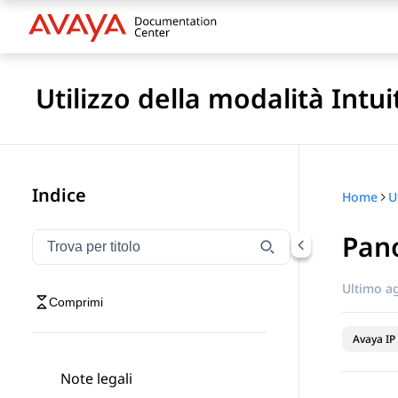
Utilizzo della modalità Intu
Indice
Home
Pan
Filtra la navigazione per titolo
Digitare per filtrare gli elementi di navigazione per t
Ultimo a
Comprimi
Avaya IP 
Note legali