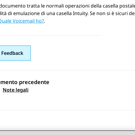
ocumento tratta le normali operazioni della casella postal
ità di emulazione di una casella Intuity. Se non si è sicuri de
Quale Voicemail ho?
.
 Feedback
omento precedente
gazione argomento
Note legali