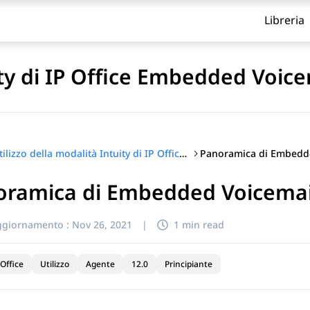
Libreria
ity di IP Office Embedded Voice
Utilizzo della modalità Intuity di IP Office Embedded Voicemail
oramica di Embedded Voicemai
itolo
ggiornamento :
Nov 26, 2021
|
1 min read
Office
Utilizzo
Agente
12.0
Principiante