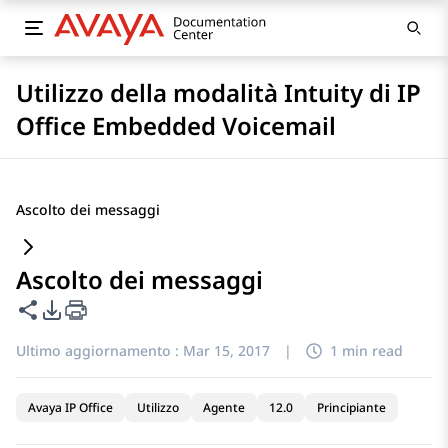
Utilizzo della modalità Intuity di IP
Office Embedded Voicemail
Ascolto dei messaggi
Ascolto dei messaggi
Condividi questa pagina
Opzioni di esportazione PDF
Ultimo aggiornamento :
Mar 15, 2017
|
1 min read
Avaya IP Office
Utilizzo
Agente
12.0
Principiante