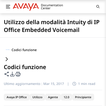
Utilizzo della modalità Intuity di IP
Office Embedded Voicemail
···
Codici funzione
Codici funzione
Condividi questa pagina
Opzioni di esportazione PDF
Ultimo aggiornamento :
Mar 15, 2017
|
1 min read
Avaya IP Office
Utilizzo
Agente
12.0
Principiante