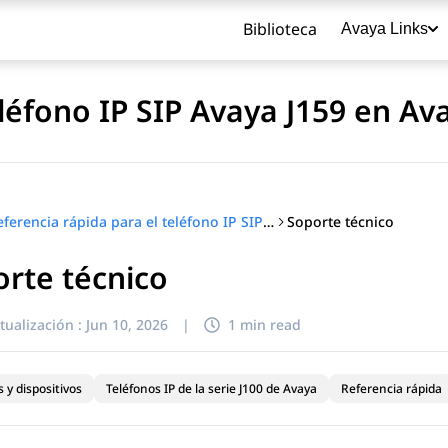
Biblioteca
Avaya Links
eléfono IP SIP Avaya J159 en A
Soporte técnico
Referencia rápida para el teléfono IP SIP Avaya J159 en Avaya Aura®
rte técnico
título
tualización :
Jun 10, 2026
|
1 min read
 y dispositivos
Teléfonos IP de la serie J100 de Avaya
Referencia rápida