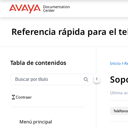
Referencia rápida para el t
Tabla de contenidos
Inicio
Sopo
Filtrar navegación por título
Escriba para filtrar los elementos de navegación por 
Última ac
Contraer
Teléfonos
Menú principal