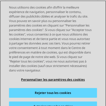
Nous utilisons des cookies afin d’offrir la meilleure
Présentation de l'application de bureau
expérience de navigation, personnaliser le contenu,
diffuser des publicités ciblées et analyser le trafic du site.
Avaya Cloud Office
Vous pouvez en savoir plus ou personnaliser les
paramètres des cookies en cliquant sur "Personnaliser les
paramètres des cookies". Si vous cliquez sur "Accepter tous
les cookies", vous consentez à ce que nous utilisions des
cookies internes et de tierce partie et vous nous autorisez
à partager les données avec ces tiers. Vous pourrez retirer
votre consentement à tout moment dans le Centre de
préférences en matière de cookies, qui est disponible dans
le pied de page de notre site web. Si vous cliquez sur
STAY CONNECTED
"Rejeter tous les cookies", vous ne nous autorisez pas à
installer des cookies (sauf ceux strictement nécessaires)
dans votre navigateur.
Personnaliser les paramètres des cookies
Rejeter tous les cookies
Plan du site
Conditions d'utilisation
Confidentialité
Politique de cookies
Marques commerciales
Accessibilité