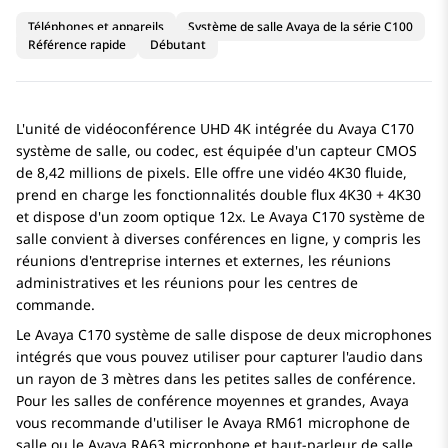
Téléphones et appareils
Système de salle Avaya de la série C100
Référence rapide
Débutant
L'unité de vidéoconférence UHD 4K intégrée du
Avaya
C170
système de salle
, ou codec, est équipée d'un capteur CMOS
de 8,42 millions de pixels. Elle offre une vidéo 4K30 fluide,
prend en charge les fonctionnalités double flux 4K30 + 4K30
et dispose d'un zoom optique 12x. Le
Avaya
C170
système de
salle
convient à diverses conférences en ligne, y compris les
réunions d'entreprise internes et externes, les réunions
administratives et les réunions pour les centres de
commande.
Le
Avaya
C170
système de salle
dispose de deux microphones
intégrés que vous pouvez utiliser pour capturer l'audio dans
un rayon de 3 mètres dans les petites salles de conférence.
Pour les salles de conférence moyennes et grandes, Avaya
vous recommande d'utiliser le
Avaya
RM61
microphone de
salle
ou le
Avaya
RA63
microphone et haut-parleur de salle
.