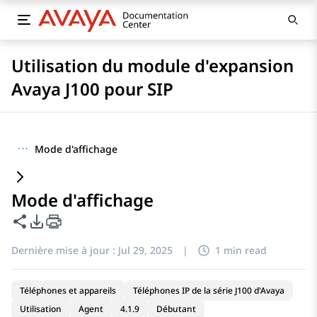
Utilisation du module d'expansion
Avaya J100 pour SIP
···
Mode d'affichage
Mode d'affichage
Partager cette page
Options d'exportation PDF
Dernière mise à jour :
Jul 29, 2025
|
1 min read
Téléphones et appareils
Téléphones IP de la série J100 d'Avaya
Utilisation
Agent
4.1.9
Débutant