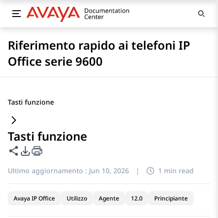
Riferimento rapido ai telefoni IP
Office serie 9600
Tasti funzione
Tasti funzione
Condividi questa pagina
Opzioni di esportazione PDF
Ultimo aggiornamento :
Jun 10, 2026
|
1 min read
Avaya IP Office
Utilizzo
Agente
12.0
Principiante