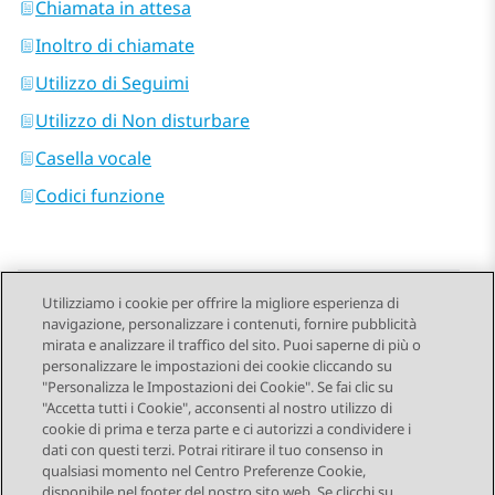
Chiamata in attesa
Inoltro di chiamate
Utilizzo di Seguimi
Utilizzo di Non disturbare
Casella vocale
Codici funzione
Utilizziamo i cookie per offrire la migliore esperienza di
navigazione, personalizzare i contenuti, fornire pubblicità
Send Feedback
mirata e analizzare il traffico del sito. Puoi saperne di più o
personalizzare le impostazioni dei cookie cliccando su
"Personalizza le Impostazioni dei Cookie". Se fai clic su
"Accetta tutti i Cookie", acconsenti al nostro utilizzo di
Argomento successivo
cookie di prima e terza parte e ci autorizzi a condividere i
Navigazione argomento
dati con questi terzi. Potrai ritirare il tuo consenso in
qualsiasi momento nel Centro Preferenze Cookie,
disponibile nel footer del nostro sito web. Se clicchi su