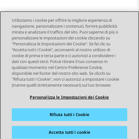
Utilizziamo i cookie per offrire la migliore esperienza di
navigazione, personalizzare i contenuti, fornire pubblicità
Send Feedback
mirata e analizzare il traffico del sito. Puoi saperne di più o
personalizzare le impostazioni dei cookie cliccando su
"Personalizza le Impostazioni dei Cookie". Se fai clic su
"Accetta tutti i Cookie", acconsenti al nostro utilizzo di
Argomento precedente
Argomento successivo
cookie di prima e terza parte e ci autorizzi a condividere i
Navigazione argomento
dati con questi terzi. Potrai ritirare il tuo consenso in
qualsiasi momento nel Centro Preferenze Cookie,
disponibile nel footer del nostro sito web. Se clicchi su
STAY CONNECTED
"Rifiuta tutti i Cookie", non ci autorizzi a impostare i cookie
(tranne quelli strettamente necessari) sul tuo browser.
Personalizza le Impostazioni dei Cookie
Rifiuta tutti i Cookie
Mappa del sito
Condizioni d'uso
Privacy
Politica sui cookie
Marchi commerciali
Accessibilità
Accetta tutti i cookie
© 2026 Avaya LLC