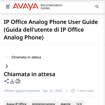
IP Office Analog Phone User Guide
(Guida dell'utente di IP Office
Analog Phone)
···
Chiamata in attesa
Chiamata in attesa
Condividi questa pagina
Opzioni di esportazione PDF
Ultimo aggiornamento :
Apr 27, 2022
|
1 min read
Avaya IP Office
Amministrazione
Agente
12.0