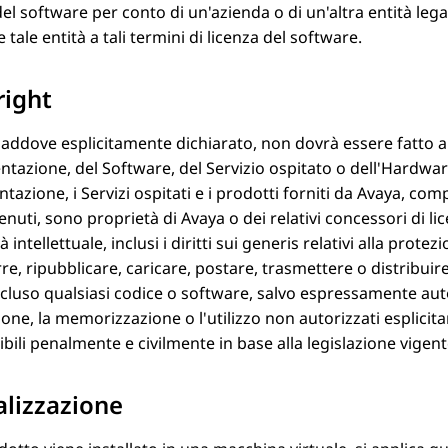
del software per conto di un'azienda o di un'altra entità legale
 tale entità a tali termini di licenza del software.
right
laddove esplicitamente dichiarato, non dovrà essere fatto a
azione, del Software, del Servizio ospitato o dell'Hardwar
azione, i Servizi ospitati e i prodotti forniti da
Avaya
, comp
enuti, sono proprietà di
Avaya
o dei relativi concessori di li
 intellettuale, inclusi i diritti sui generis relativi alla prot
re, ripubblicare, caricare, postare, trasmettere o distribuire
ncluso qualsiasi codice o software, salvo espressamente au
sione, la memorizzazione o l'utilizzo non autorizzati esplicit
bili penalmente e civilmente in base alla legislazione vigent
alizzazione