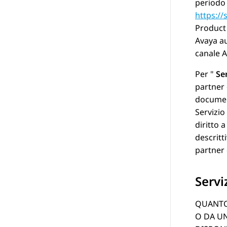
periodo 
https:/
Product 
Avaya
au
canale
A
Per
Se
partner 
document
Servizio
diritto 
descritt
partner 
Servi
QUANTO 
O DA UN