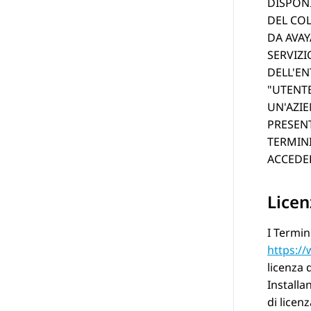
DISPONI
DEL CO
DA AVAY
SERVIZI
DELL'EN
UTENTE
UN'AZIE
PRESENT
TERMINI
ACCEDER
Licen
I Termin
https:/
licenza 
Installa
di licen