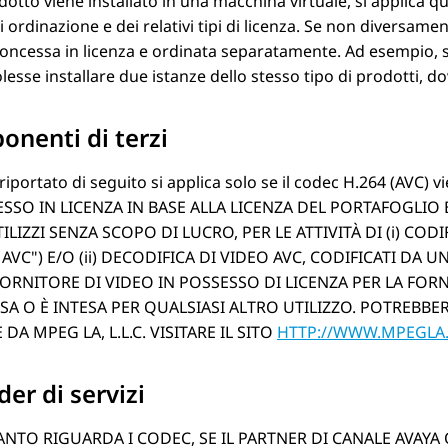
odotto viene installato in una macchina virtuale, si applica
i ordinazione e dei relativi tipi di licenza. Se non diversam
oncessa in licenza e ordinata separatamente. Ad esempio, se i
lesse installare due istanze dello stesso tipo di prodotti, d
nenti di terzi
iportato di seguito si applica solo se il codec H.264 (AVC
SSO IN LICENZA IN BASE ALLA LICENZA DEL PORTAFOGLIO 
TILIZZI SENZA SCOPO DI LUCRO, PER LE ATTIVITÀ DI (i) C
 AVC
) E/O (ii) DECODIFICA DI VIDEO AVC, CODIFICATI DA 
ORNITORE DI VIDEO IN POSSESSO DI LICENZA PER LA FORN
A O È INTESA PER QUALSIASI ALTRO UTILIZZO. POTREBBE
 DA MPEG LA, L.L.C. VISITARE IL SITO
HTTP://WWW.MPEGLA
der di servizi
NTO RIGUARDA I CODEC, SE IL PARTNER DI CANALE AVAY