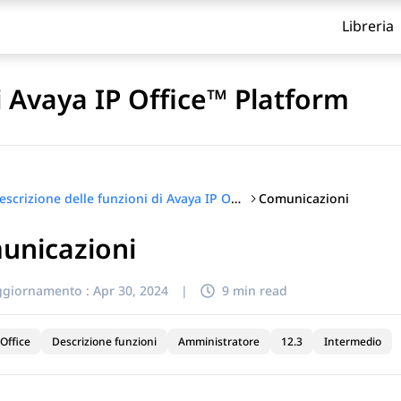
Libreria
i Avaya IP Office™ Platform
Comunicazioni
Descrizione delle funzioni di Avaya IP Office™ Platform
unicazioni
itolo
ggiornamento :
Apr 30, 2024
|
9 min read
Office
Descrizione funzioni
Amministratore
12.3
Intermedio