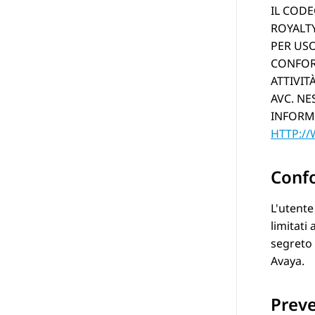
IL CODE
ROYALTY
PER USO
CONFOR
ATTIVIT
AVC. NE
INFORMA
HTTP:/
Conf
L'utente
limitati 
segreto 
Avaya
.
Preve