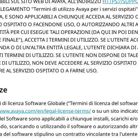
BILI SUL SITO WEB DI AVAYA, ALL'INDIRIZZO
HTTPS://SUPP
LLEGAMENTO
Termini di utilizzo Avaya per i servizi ospitati
A, E SONO APPLICABILI A CHIUNQUE ACCEDA AL SERVIZIO
O OSPITATO O FACENDONE USO, O AUTORIZZANDO ALTRI A
TITÀ PER CUI ESEGUE TALI OPERAZIONI (DA QUI IN POI 
 FINALE
), ACCETTA I TERMINI DI UTILIZZO. SE L'UTENTE A
NDA O DI UN'ALTRA ENTITÀ LEGALE, L'UTENTE DICHIARA DI 
I TERMINI DI UTILIZZO. SE L'UTENTE NON DISPONE DI TA
 DI UTILIZZO, NON DEVE ACCEDERE AL SERVIZIO OSPITAT
E AL SERVIZIO OSPITATO O A FARNE USO.
ze
i di licenza Software Globale (“Termini di licenza del softwar
/www.avaya.com/en/legal-license-terms/
o su un sito indica
del Software sono applicabili a chiunque installi, scarichi e/
ndo, scaricando o utilizzando il software o autorizzando altri 
za del software stipulino un contratto vincolante tra l'utente