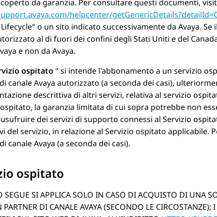
coperto da garanzia. Per consultare questi documenti, visita
/support.avaya.com/helpcenter/getGenericDetails?detailI
Lifecycle
o un sito indicato successivamente da
Avaya
. Se
torizzato al di fuori dei confini degli Stati Uniti e del Cana
vaya
e non da
Avaya
.
rvizio ospitato
si intende l'abbonamento a un servizio os
di canale Avaya autorizzato (a seconda dei casi), ulteriorme
azione descrittiva di altri servizi, relativa al servizio osp
 ospitato, la garanzia limitata di cui sopra potrebbe non ess
a usufruire dei servizi di supporto connessi al Servizio ospit
ivi del servizio, in relazione al Servizio ospitato applicabile.
di canale
Avaya
(a seconda dei casi).
zio ospitato
SEGUE SI APPLICA SOLO IN CASO DI ACQUISTO DI UNA SO
 PARTNER DI CANALE AVAYA (SECONDO LE CIRCOSTANZE); I 