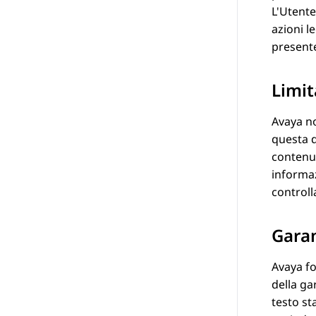
L'Utente
azioni l
presente
Limit
Avaya
no
questa 
contenut
informaz
controll
Gara
Avaya
fo
della ga
testo st