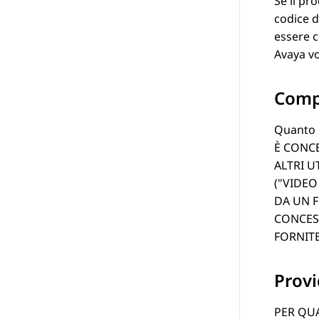
Se il pr
codice d
essere c
Avaya
vo
Compo
Quanto r
È CONCE
ALTRI U
(
VIDEO
DA UN F
CONCESS
FORNITE
Provi
PER QUA