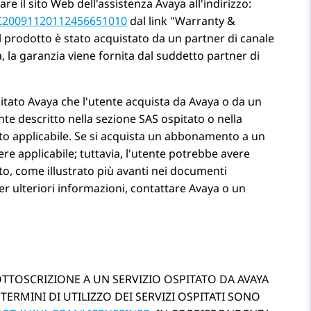
re il sito Web dell'assistenza
Avaya
all'indirizzo:
d=C20091120112456651010
dal link
Warranty &
 il prodotto è stato acquistato da un partner di canale
da, la garanzia viene fornita dal suddetto partner di
pitato
Avaya
che l'utente acquista da
Avaya
o da un
nte descritto nella sezione SAS ospitato o nella
itato applicabile. Se si acquista un abbonamento a un
ere applicabile; tuttavia, l'utente potrebbe avere
ato, come illustrato più avanti nei documenti
 Per ulteriori informazioni, contattare
Avaya
o un
TTOSCRIZIONE A UN SERVIZIO OSPITATO DA AVAYA
TERMINI DI UTILIZZO DEI SERVIZI OSPITATI SONO