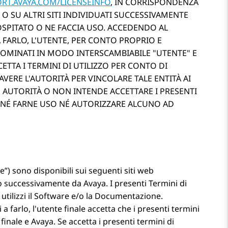
ORT.AVAYA.COM/LICENSEINFO
, IN CORRISPONDENZA
O SU ALTRI SITI INDIVIDUATI SUCCESSIVAMENTE
 OSPITATO O NE FACCIA USO. ACCEDENDO AL
 FARLO, L'UTENTE, PER CONTO PROPRIO E
DENOMINATI IN MODO INTERSCAMBIABILE
UTENTE
E
CCETTA I TERMINI DI UTILIZZO PER CONTO DI
AVERE L'AUTORITÀ PER VINCOLARE TALE ENTITÀ AI
LE AUTORITÀ O NON INTENDE ACCETTARE I PRESENTI
O NÉ FARNE USO NÉ AUTORIZZARE ALCUNO AD
e”) sono disponibili sui seguenti siti web
to successivamente da
Avaya
. I presenti Termini di
o utilizzi il Software e/o la Documentazione.
a farlo, l'utente finale accetta che i presenti termini
 finale e
Avaya
. Se accetta i presenti termini di