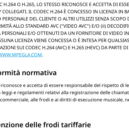
C H.264 O H.265, LO STESSO RICONOSCE E ACCETTA DI ESS
 COLLEGATI. IL CODEC H.264 È CONCESSO IN LICENZA IN 
 PERSONALE DEL CLIENTE O ALTRI UTILIZZI SENZA SCOPO DI 
MITÀ ALLO STANDARD AVC (
VIDEO AVC
) E/O (ii) DECODI
À PERSONALI E/O OTTENUTI DA UN FORNITORE DI VIDEO IN
SSUNA LICENZA VIENE CONCESSA O È INTESA PER QUALSIAS
ZIONI SUI CODEC H.264 (AVC) E H.265 (HEVC) DA PARTE DI M
/WWW.MPEGLA.COM
.
ormità normativa
 riconosce e accetta di essere responsabile del rispetto di 
a leggi e regolamenti relativi alla registrazione delle chiamate,
commerciale, alle frodi e ai diritti di esecuzione musicale, ne
nzione delle frodi tariffarie