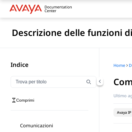
Descrizione delle funzioni d
Indice
Home
Com
Filtra la navigazione per titolo
Digitare per filtrare gli elementi di navigazione per t
Ultimo a
Comprimi
Avaya IP 
Comunicazioni