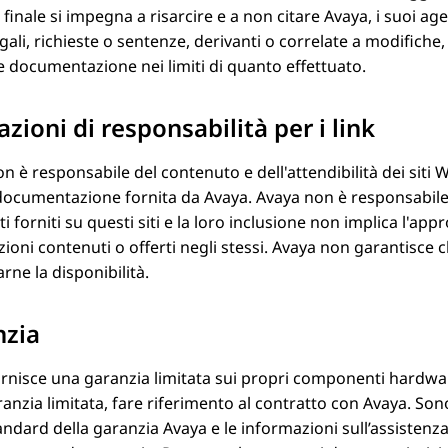
 finale si impegna a risarcire e a non citare
Avaya
, i suoi ag
egali, richieste o sentenze, derivanti o correlate a modifiche
 documentazione nei limiti di quanto effettuato.
azioni di responsabilità per i link
n è responsabile del contenuto e dell'attendibilità dei siti We
documentazione fornita da
Avaya
.
Avaya
non è responsabile 
i forniti su questi siti e la loro inclusione non implica l'app
ioni contenuti o offerti negli stessi.
Avaya
non garantisce che
arne la disponibilità.
nzia
rnisce una garanzia limitata sui propri componenti hardw
ranzia limitata, fare riferimento al contratto con
Avaya
. Sono
andard della garanzia Avaya e le informazioni sull’assistenza