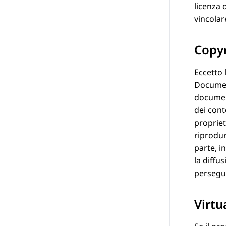
licenza 
vincolare
Copy
Eccetto 
Document
document
dei cont
proprietà
riprodur
parte, i
la diffu
persegui
Virtu