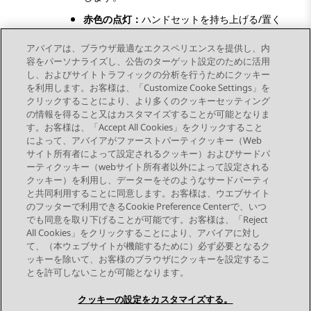
赤色の点灯：
ハンドセットを持ち上げる/置く
アバイアは、ブラウザ最適なエクスペリエンスを提供し、内
か、
スピーカー
または
ヘッドセット
を押す
容をパーソナライズし、公告のターゲット設定のために活用
とこのボタンが変わります。
し、およびサイトトラフィックの分析を行うためにクッキー
を利用します。お客様は、「Customize Cooke Settings」を
クリックすることにより、より多くのクッキーセッティング
の情報を得ること又はカスタマイズすることが可能となりま
す。お客様は、「Accept All Cookies」をクリックすること
によって、アバイアがファーストパーティクッキー（Web
Send Feedback
サイト所有者によって設定されるクッキー）およびサードパ
ーティクッキー（webサイト所有者以外によって設定される
クッキー）を利用し、データーをそのようなサードパーティ
と共同利用することに同意します。お客様は、ウエブサイト
次のトピック
のフッターで利用できるCookie Preference Centerで、いつ
トピックナビゲーション
でも同意を取り下げることが可能です。お客様は、「Reject
All Cookies」をクリックすることにより、アバイアに対し
て、（本ウェブサイトが機能するために）必ず必要となるク
つながりを保つ
ッキーを除いて、お客様のブラウザにクッキーを設定するこ
とを許可しないことが可能となります。
クッキーの設定をカスタマイズする。