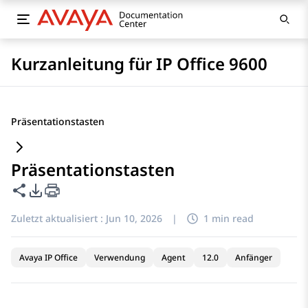
Kurzanleitung für IP Office 9600
Präsentationstasten
Präsentationstasten
Diese Seite teilen
PDF-Exportoptionen
Zuletzt aktualisiert :
Jun 10, 2026
|
1 min read
Avaya IP Office
Verwendung
Agent
12.0
Anfänger