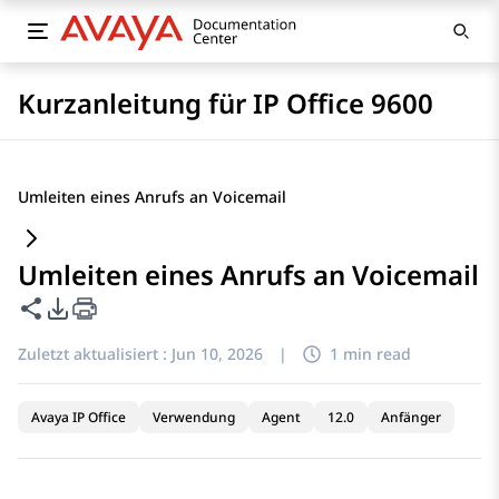
Kurzanleitung für IP Office 9600
Umleiten eines Anrufs an Voicemail
Umleiten eines Anrufs an Voicemail
Diese Seite teilen
PDF-Exportoptionen
Zuletzt aktualisiert :
Jun 10, 2026
|
1 min read
Avaya IP Office
Verwendung
Agent
12.0
Anfänger