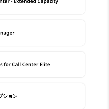
nter - Extended Capacity
anager
for Call Center Elite
リプション