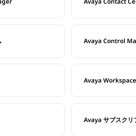
ager
Avaya Contact Ce
ム
Avaya Control M
Avaya Workspaces 
Avaya サブスク