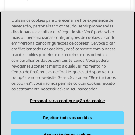
Utilizamos cookies para oferecer a melhor experiência de
navegação, personalizar o conteúdo, servir propagandas
direcionadas e analisar o tráfego do site. Você pode saber
Notas da versão
mais ou personalizar as configurações de cookies clicando
em "Personalizar configurações de cookies". Se você clicar
em "Aceitar todos os cookies", você consente com o nosso
uso de cookies próprios e de terceiros e nos orienta a
compartilhar os dados com tais terceiros. Você poderá
revogar seu consentimento a qualquer momento no
Centro de Preferências de Cookie, que está disponível no
rodapé de nosso website. Se você clicar em "Rejeitar todos
STAY CONNECTED
os cookies", você não nos permite colocar cookies (exceto
os estritamente necessários) em seu navegador.
Personalizar a configuração de cookie
Rejeitar todos os cookies
Mapa do site
Termos de Uso
Privacidade
Política de Cookies
Marcas registradas
Acessibilidade
Aceitar todos os cookies