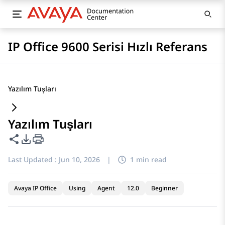
IP Office 9600 Serisi Hızlı Referans
Yazılım Tuşları
Yazılım Tuşları
Share this page
PDF Export Options
Last Updated :
Jun 10, 2026
|
1 min read
Avaya IP Office
Using
Agent
12.0
Beginner