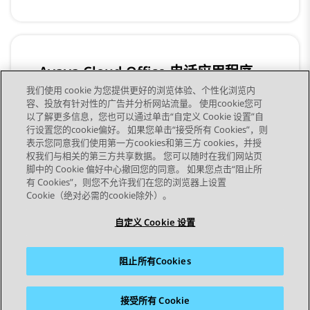
Avaya Cloud Office 电话应用程序
我们使用 cookie 为您提供更好的浏览体验、个性化浏览内
容、投放有针对性的广告并分析网站流量。 使用cookie您可
以了解更多信息，您也可以通过单击“自定义 Cookie 设置”自
行设置您的cookie偏好。 如果您单击“接受所有 Cookies”，则
表示您同意我们使用第一方cookies和第三方 cookies，并授
权我们与相关的第三方共享数据。 您可以随时在我们网站页
脚中的 Cookie 偏好中心撤回您的同意。 如果您点击“阻止所
STAY CONNECTED
有 Cookies”，则您不允许我们在您的浏览器上设置
Cookie（绝对必需的cookie除外）。
自定义 Cookie 设置
阻止所有Cookies
站点地图
使用条款
隐私
Cookie 政策
商标
辅助功能
接受所有 Cookie
© 2026 Avaya LLC