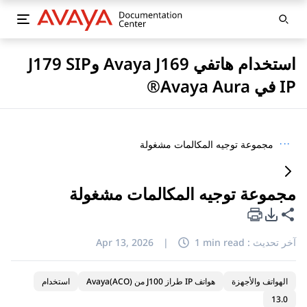
استخدام هاتفي Avaya J169 وJ179 SIP
IP في Avaya Aura®
···
مجموعة توجيه المكالمات مشغولة
مجموعة توجيه المكالمات مشغولة
خيارات تصدير PDF
مشاركة هذه الصفحة
آخر تحديث :
1 min read
|
Apr 13, 2026
الهواتف والأجهزة
هواتف IP طراز J100 من Avaya(ACO)
استخدام
13.0