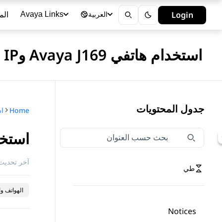
الم
Login
Avaya Links
العربية
استخدام هاتفي Avaya J169 وJ179 SIP IP في Avaya Aura®
جدول المحتويات
Home
استخد
تصفية التنقل حسب العنوان
اكتب لتصفية عناصر التنقل حسب العنوان
آخر تحديث 
طي
الهواتف وا
Notices