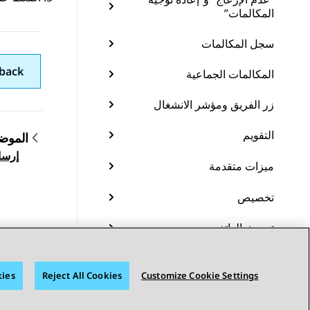
المكالمات”
سجل المكالمات
back
المكالمات الجماعية
زر الفريق ومؤشر الانشغال
التقويم
الموض
gation
إرسال
ميزات متقدمة
تخصيص
تحديث الهاتف
صيانة
kies
Reject All Cookies
Customize Cookie Settings
الموارد