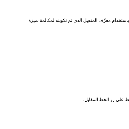
لمتصِل الأصلي لهاتفك باستخدام معرِّف المتصِل الذي تم تكوينه لمكالمة بميزة
 على زر الخط المقابل.