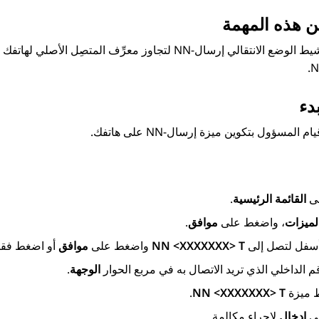
ن هذه المهمة
يمكنك تنشيط الوضع الانتقالي إرسال-NN لتجاوز معرِّف ا
دء
 المسؤول بتكوين ميزة إرسال-NN على هاتفك.
ى
القائمة الرئيسية
.
لميزات
، واضغط على
موافق
.
 أسفل لتصل إلى
NN <XXXXXXX> T
واضغط على
موافق
أو اضغط فقط
م الداخلي الذي تريد الاتصال به في مربع الحوار
الوجهة
.
ط ميزة
NN <XXXXXXX> T
.
ى
إدخال
لإجراء مكالمة.