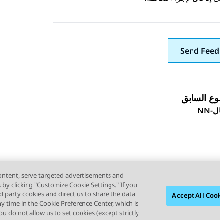
Send Feed
وع السابق
Topic navi
-NN
content, serve targeted advertisements and
s by clicking "Customize Cookie Settings." If you
ird party cookies and direct us to share the data
Accept All Coo
ny time in the Cookie Preference Center, which is
 you do not allow us to set cookies (except strictly