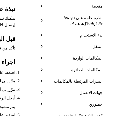
مقدمة
نبذة ع
نظرة عامة على Avaya
J169/J179 هاتف IP
إرسال-NN.
بدء الاستخدام
قبل الب
التنقل
تأكد من قيام
المكالمات الواردة
اجراء
المكالمات الصادرة
اضغط عل
مرِّر إلى
ا
الميزات المرتبطة بالمكالمات
مرِّر إلى
جهات الاتصال
أدخل الرق
حضوري
يتم تنشي
اضغط عل
“عدم الإزعاج” و”إعادة توجيه