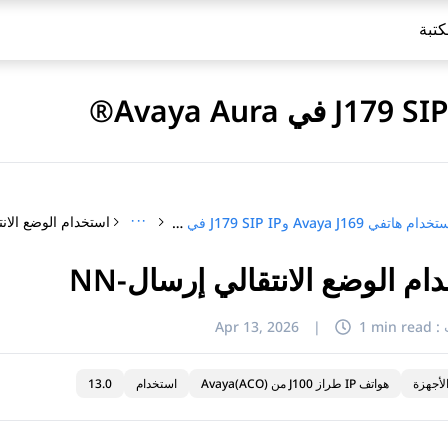
كتبة
···
استخدام الوضع الانتق
استخدام هاتفي Avaya J169 وJ179 SIP IP في Avaya Aura®
ام الوضع الانتقالي إرسال-NN
:
1 min read
|
Apr 13, 2026
لأجهزة
هواتف IP طراز J100 من Avaya(ACO)
استخدام
13.0