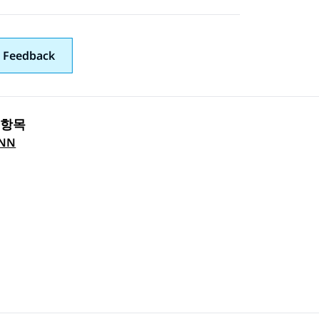
 Feedback
 항목
 navigation
-NN