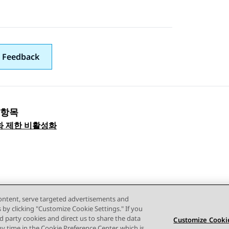
 Feedback
 항목
 navigation
화 제한 비활성화
content, serve targeted advertisements and
s by clicking "Customize Cookie Settings." If you
ird party cookies and direct us to share the data
Customize Cookie
ny time in the Cookie Preference Center, which is