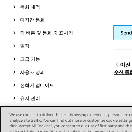
통화 내역
다자간 통화
팀 버튼 및 통화 중 표시기
Send
일정
고급 기능
이전
Topic
사용자 정의
수신 통
전화기 업데이트
유지 관리
자원
We use cookies to deliver the best browsing experience, personalize 
analyze site traffic. You can find out more or customize cookie setting
click "Accept All Cookies", you consent to our use of first party and th
with such third parties. You will be able to withdraw your consent at a