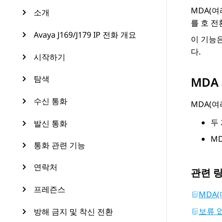
MDA(여
소개
를 호 전
Avaya J169/J179 IP 전화 개요
이 기능
다.
시작하기
탐색
MDA
수신 통화
MDA(
두
발신 통화
M
통화 관련 기능
연락처
관련 
프레즌스
MDA
보류 
방해 금지 및 착신 전환