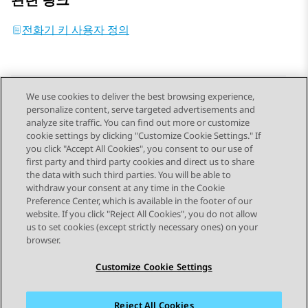
전화기 키 사용자 정의
We use cookies to deliver the best browsing experience,
personalize content, serve targeted advertisements and
Send Feedback
analyze site traffic. You can find out more or customize
cookie settings by clicking "Customize Cookie Settings." If
you click "Accept All Cookies", you consent to our use of
first party and third party cookies and direct us to share
이전 항목
다음 항목
the data with such third parties. You will be able to
Topic navigation
withdraw your consent at any time in the Cookie
Preference Center, which is available in the footer of our
website. If you click "Reject All Cookies", you do not allow
STAY CONNECTED
us to set cookies (except strictly necessary ones) on your
browser.
Customize Cookie Settings
Reject All Cookies