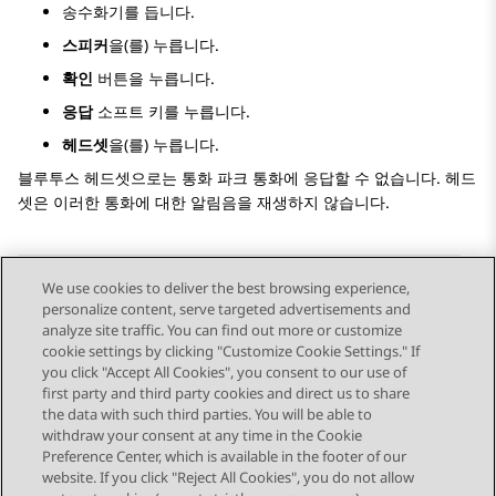
송수화기를 듭니다.
스피커
을(를) 누릅니다.
확인
버튼을 누릅니다.
응답
소프트 키를 누릅니다.
헤드셋
을(를) 누릅니다.
블루투스 헤드셋으로는
통화 파크
통화에 응답할 수 없습니다. 헤드
셋은 이러한 통화에 대한 알림음을 재생하지 않습니다.
We use cookies to deliver the best browsing experience,
personalize content, serve targeted advertisements and
Send Feedback
analyze site traffic. You can find out more or customize
cookie settings by clicking "Customize Cookie Settings." If
you click "Accept All Cookies", you consent to our use of
first party and third party cookies and direct us to share
이전 항목
다음 항목
the data with such third parties. You will be able to
Topic navigation
withdraw your consent at any time in the Cookie
Preference Center, which is available in the footer of our
website. If you click "Reject All Cookies", you do not allow