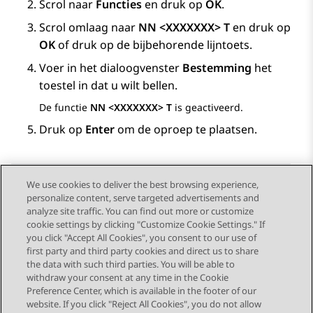
Scrol naar
Functies
en druk op
OK
.
Scrol omlaag naar
NN <XXXXXXX> T
en druk op
OK
of druk op de bijbehorende lijntoets.
Voer in het dialoogvenster
Bestemming
het
toestel in dat u wilt bellen.
De functie
NN <XXXXXXX> T
is geactiveerd.
Druk op
Enter
om de oproep te plaatsen.
We use cookies to deliver the best browsing experience,
personalize content, serve targeted advertisements and
Send Feedback
analyze site traffic. You can find out more or customize
cookie settings by clicking "Customize Cookie Settings." If
you click "Accept All Cookies", you consent to our use of
first party and third party cookies and direct us to share
Vorig onderwerp
Volgend onderwerp
the data with such third parties. You will be able to
Topic navigation
withdraw your consent at any time in the Cookie
Preference Center, which is available in the footer of our
website. If you click "Reject All Cookies", you do not allow