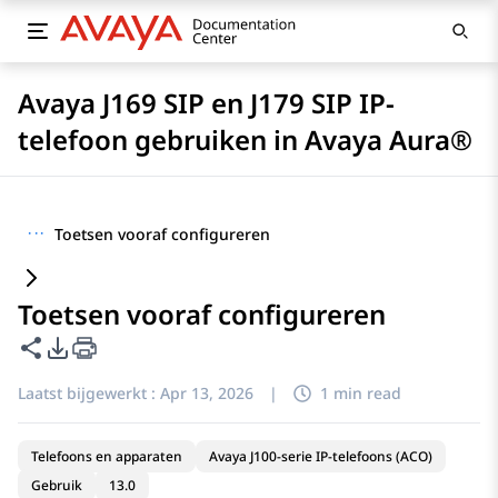
Avaya J169 SIP en J179 SIP IP-
telefoon gebruiken in Avaya Aura®
···
Toetsen vooraf configureren
Toetsen vooraf configureren
Deze pagina delen
Opties voor PDF exporteren
Laatst bijgewerkt :
Apr 13, 2026
|
1 min read
Telefoons en apparaten
Avaya J100-serie IP-telefoons (ACO)
Gebruik
13.0