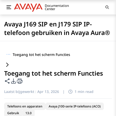
Avaya J169 SIP en J179 SIP IP-
telefoon gebruiken in Avaya Aura®
···
Toegang tot het scherm Functies
Toegang tot het scherm Functies
Deze pagina delen
Opties voor PDF exporteren
Laatst bijgewerkt :
Apr 13, 2026
|
1 min read
Telefoons en apparaten
Avaya J100-serie IP-telefoons (ACO)
Gebruik
13.0