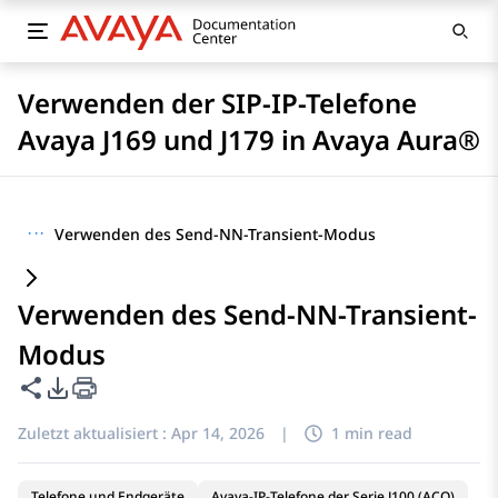
Verwenden der SIP-IP-Telefone
Avaya J169 und J179 in Avaya Aura®
···
Verwenden des Send-NN-Transient-Modus
Verwenden des Send-NN-Transient-
Modus
Diese Seite teilen
PDF-Exportoptionen
Zuletzt aktualisiert :
Apr 14, 2026
|
1 min read
Telefone und Endgeräte
Avaya-IP-Telefone der Serie J100 (ACO)