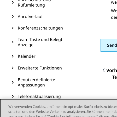
wen
Rufumleitung
We
Anrufverlauf
der
Konferenzschaltungen
Team-Taste und Belegt-
Anzeige
Send
Kalender
Erweiterte Funktionen
Vorh
Them
Te
Benutzerdefinierte
Anpassungen
Telefonaktualisierung
Wir verwenden Cookies, um Ihnen ein optimales Surferlebnis zu bieten
Wartung
schalten und den Website-Verkehr zu analysieren. Sie können mehr da
anpassen, indem Sie auf "Cookie-Einstellungen anpassen" klicken. Wenn