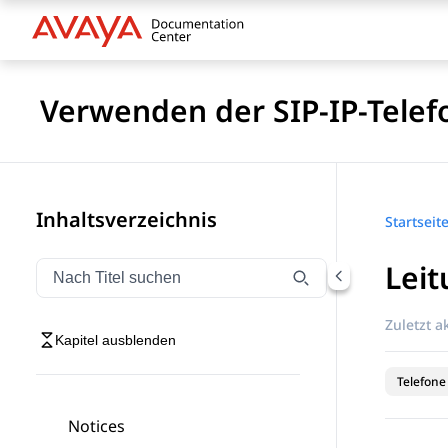
Verwenden der SIP-IP-Telef
Inhaltsverzeichnis
Startseit
Leit
Navigation nach Titel filtern
Geben Sie Text ein, um Navigationselemente nach Tite
Zuletzt ak
Kapitel ausblenden
Telefone
Notices