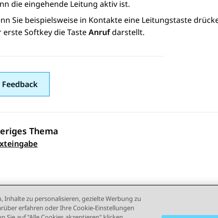
n die eingehende Leitung aktiv ist.
nn Sie beispielsweise in
Kontakte
eine Leitungstaste drück
 erste Softkey die Taste
Anruf
darstellt.
 Feedback
eriges Thema
ennavigation
xteingabe
, Inhalte zu personalisieren, gezielte Werbung zu
rüber erfahren oder Ihre Cookie-Einstellungen
 Sie auf "Alle Cookies akzeptieren" klicken,