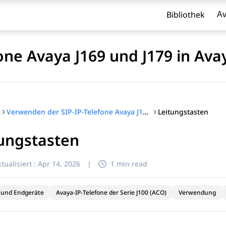
Bibliothek
Av
one Avaya J169 und J179 in Av
Leitungstasten
e
Verwenden der SIP-IP-Telefone Avaya J169 und J179 in Avaya Aura®
ungstasten
l zu filtern.
tualisiert :
Apr 14, 2026
|
1 min read
 und Endgeräte
Avaya-IP-Telefone der Serie J100 (ACO)
Verwendung