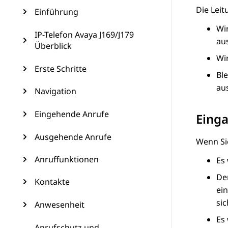
Die Leit
Einführung
Wi
IP-Telefon Avaya J169/J179
au
Überblick
Wir
Erste Schritte
Ble
au
Navigation
Eingehende Anrufe
Einga
Ausgehende Anrufe
Wenn Sie
Anruffunktionen
Es
De
Kontakte
ei
sic
Anwesenheit
Es 
Anrufschutz und