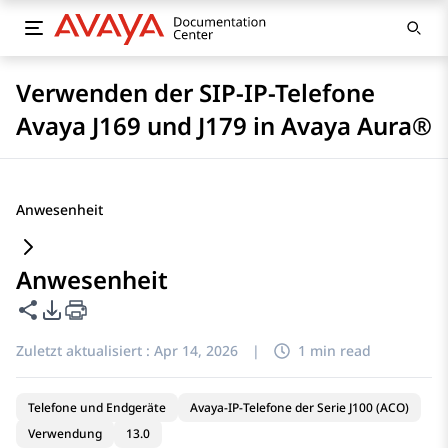
Verwenden der SIP-IP-Telefone
Avaya J169 und J179 in Avaya Aura®
Anwesenheit
Anwesenheit
Diese Seite teilen
PDF-Exportoptionen
Zuletzt aktualisiert :
Apr 14, 2026
|
1 min read
Telefone und Endgeräte
Avaya-IP-Telefone der Serie J100 (ACO)
Verwendung
13.0