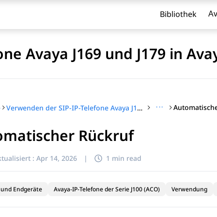
Bibliothek
Av
one Avaya J169 und J179 in Av
···
Automatische
e
Verwenden der SIP-IP-Telefone Avaya J169 und J179 in Avaya Aura®
omatischer Rückruf
l zu filtern.
tualisiert :
Apr 14, 2026
|
1 min read
 und Endgeräte
Avaya-IP-Telefone der Serie J100 (ACO)
Verwendung