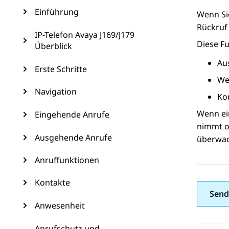
Einführung
Wenn Sie
Rückruf 
IP-Telefon Avaya J169/J179
Diese Fu
Überblick
Au
Erste Schritte
We
Navigation
Ko
Wenn ein
Eingehende Anrufe
nimmt od
Ausgehende Anrufe
überwach
Anruffunktionen
Kontakte
Send
Anwesenheit
Anrufschutz und