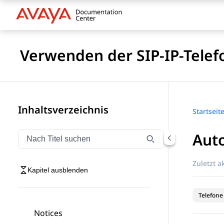
Verwenden der SIP-IP-Telef
Inhaltsverzeichnis
Startseit
Aut
Navigation nach Titel filtern
Geben Sie Text ein, um Navigationselemente nach Tite
Zuletzt ak
Kapitel ausblenden
Telefone
Notices