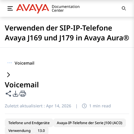
Verwenden der SIP-IP-Telefone
Avaya J169 und J179 in Avaya Aura®
···
Voicemail
Voicemail
Diese Seite teilen
PDF-Exportoptionen
Zuletzt aktualisiert :
Apr 14, 2026
|
1 min read
Telefone und Endgeräte
Avaya-IP-Telefone der Serie J100 (ACO)
Verwendung
13.0