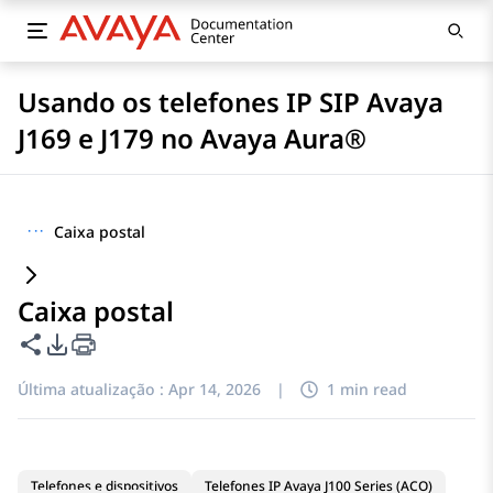
Usando os telefones IP SIP Avaya
J169 e J179 no Avaya Aura®
···
Caixa postal
Caixa postal
Compartilhar esta página
Opções de exportação de PDF
Última atualização :
Apr 14, 2026
|
1 min read
Telefones e dispositivos
Telefones IP Avaya J100 Series (ACO)