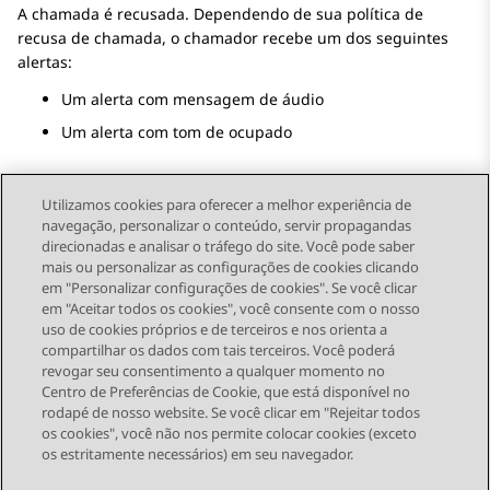
A chamada é recusada. Dependendo de sua política de
recusa de chamada, o chamador recebe um dos seguintes
alertas:
Um alerta com mensagem de áudio
Um alerta com tom de ocupado
Utilizamos cookies para oferecer a melhor experiência de
navegação, personalizar o conteúdo, servir propagandas
direcionadas e analisar o tráfego do site. Você pode saber
Send Feedback
mais ou personalizar as configurações de cookies clicando
em "Personalizar configurações de cookies". Se você clicar
em "Aceitar todos os cookies", você consente com o nosso
uso de cookies próprios e de terceiros e nos orienta a
Tópico anterior
Próximo tópico
compartilhar os dados com tais terceiros. Você poderá
Topic navigation
revogar seu consentimento a qualquer momento no
Centro de Preferências de Cookie, que está disponível no
rodapé de nosso website. Se você clicar em "Rejeitar todos
STAY CONNECTED
os cookies", você não nos permite colocar cookies (exceto
os estritamente necessários) em seu navegador.