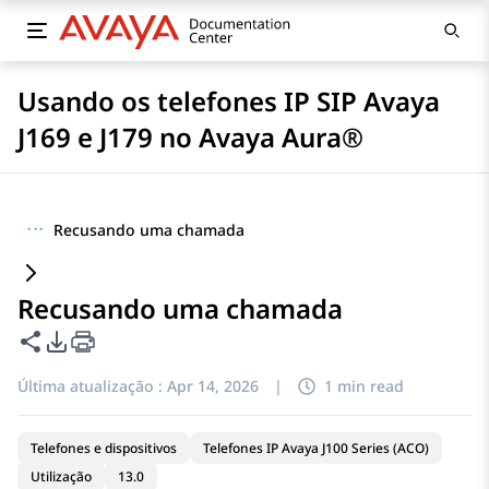
Usando os telefones IP SIP Avaya
J169 e J179 no Avaya Aura®
···
Recusando uma chamada
Recusando uma chamada
Compartilhar esta página
Opções de exportação de PDF
Última atualização :
Apr 14, 2026
|
1 min read
Telefones e dispositivos
Telefones IP Avaya J100 Series (ACO)
Utilização
13.0