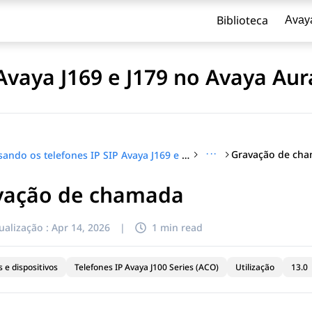
Biblioteca
Avay
 Avaya J169 e J179 no Avaya Au
···
Gravação de ch
Usando os telefones IP SIP Avaya J169 e J179 no Avaya Aura®
vação de chamada
ualização :
Apr 14, 2026
|
1 min read
 e dispositivos
Telefones IP Avaya J100 Series (ACO)
Utilização
13.0