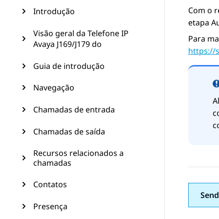
Com o r
Introdução
etapa A
Visão geral da Telefone IP
Para ma
Avaya J169/J179 do
https:/
Guia de introdução
Navegação
A
Chamadas de entrada
c
c
Chamadas de saída
Recursos relacionados a
chamadas
Contatos
Send
Presença