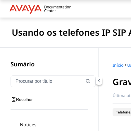
Usando os telefones IP SIP
Sumário
Início
Gra
Filtrar navegação por título
Digite para filtrar itens de navegação por título
Última at
Recolher
Telefones
Notices