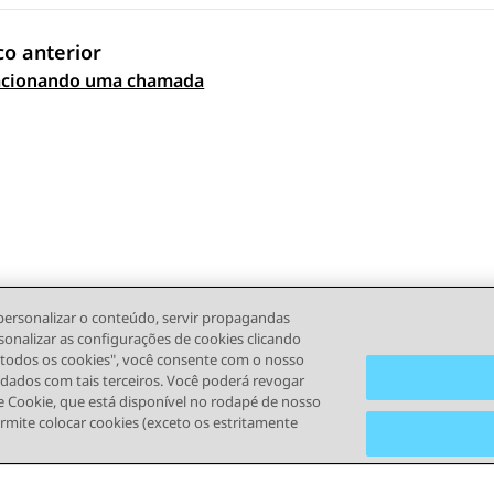
co anterior
 navigation
acionando uma chamada
personalizar o conteúdo, servir propagandas
sonalizar as configurações de cookies clicando
r todos os cookies", você consente com o nosso
s dados com tais terceiros. Você poderá revogar
 Cookie, que está disponível no rodapé de nosso
ermite colocar cookies (exceto os estritamente