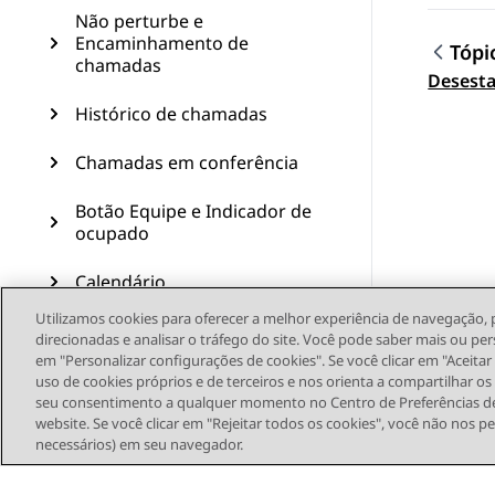
Não perturbe e
Encaminhamento de
Tópi
chamadas
Topic
Desest
Histórico de chamadas
Chamadas em conferência
Botão Equipe e Indicador de
ocupado
Calendário
Utilizamos cookies para oferecer a melhor experiência de navegação, 
Recursos avançados
direcionadas e analisar o tráfego do site. Você pode saber mais ou per
em "Personalizar configurações de cookies". Se você clicar em "Aceita
Personalização
uso de cookies próprios e de terceiros e nos orienta a compartilhar o
seu consentimento a qualquer momento no Centro de Preferências de
website. Se você clicar em "Rejeitar todos os cookies", você não nos p
Atualização do telefone
necessários) em seu navegador.
Manutenção