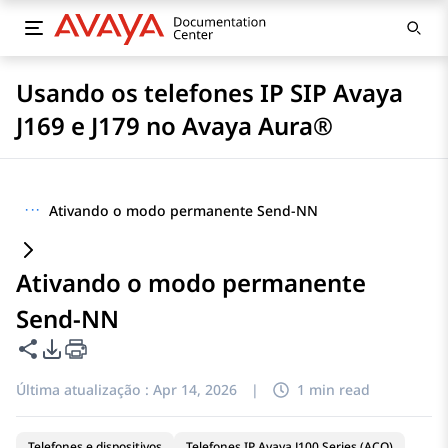
Usando os telefones IP SIP Avaya
J169 e J179 no Avaya Aura®
···
Ativando o modo permanente Send-NN
Ativando o modo permanente
Send-NN
Compartilhar esta página
Opções de exportação de PDF
Última atualização :
Apr 14, 2026
|
1 min read
Telefones e dispositivos
Telefones IP Avaya J100 Series (ACO)