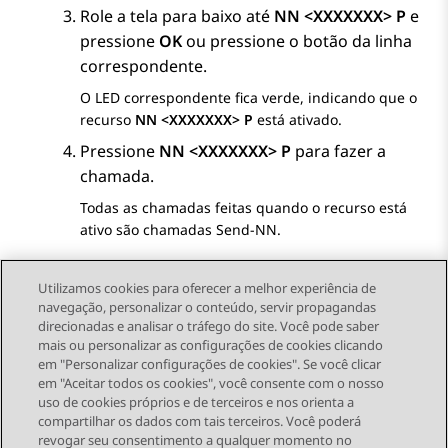
Role a tela para baixo até
NN <XXXXXXX> P
e
pressione
OK
ou pressione o botão da linha
correspondente.
O LED correspondente fica verde, indicando que o
recurso
NN <XXXXXXX> P
está ativado.
Pressione
NN <XXXXXXX> P
para fazer a
chamada.
Todas as chamadas feitas quando o recurso está
ativo são chamadas Send-NN.
Utilizamos cookies para oferecer a melhor experiência de
navegação, personalizar o conteúdo, servir propagandas
direcionadas e analisar o tráfego do site. Você pode saber
Send Feedback
mais ou personalizar as configurações de cookies clicando
em "Personalizar configurações de cookies". Se você clicar
em "Aceitar todos os cookies", você consente com o nosso
uso de cookies próprios e de terceiros e nos orienta a
Tópico anterior
Próximo tópico
compartilhar os dados com tais terceiros. Você poderá
Topic navigation
revogar seu consentimento a qualquer momento no