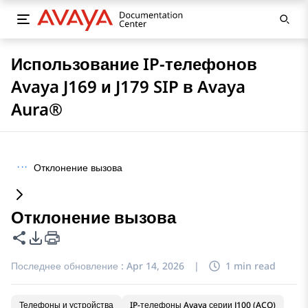
Использование IP-телефонов
Avaya J169 и J179 SIP в Avaya
Aura®
···
Отклонение вызова
Отклонение вызова
Поделиться этой страницей
Параметры экспорта PDF
Последнее обновление :
Apr 14, 2026
|
1 min read
Телефоны и устройства
IP-телефоны Avaya серии J100 (ACO)