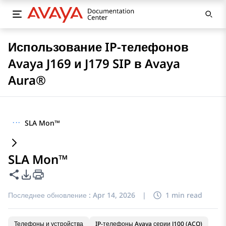
Использование IP-телефонов
Avaya J169 и J179 SIP в Avaya
Aura®
···
SLA Mon™
SLA Mon™
Поделиться этой страницей
Параметры экспорта PDF
Последнее обновление :
Apr 14, 2026
|
1 min read
Телефоны и устройства
IP-телефоны Avaya серии J100 (ACO)