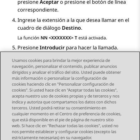
presione
Aceptar
o presione el botón de línea
correspondiente.
Ingrese la extensión a la que desea llamar en el
cuadro de diálogo
Destino
.
La función
NN <XXXXXXX> T
está activada.
Presione
Introducir
para hacer la llamada.
Usamos cookies para brindar la mejor experiencia de
navegación, personalizar el contenido, publicar anuncios
dirigidos y analizar el tráfico del sitio. Usted puede obtener
más información o personalizar la configuración de
Send Feedback
cookies haciendo clic en "Personalizar configuración de
cookies". Si usted hace clic en "Aceptar todas las cookies",
acepta nuestro uso de cookies propias y de terceros y nos
indica y autoriza que compartamos los datos con dichos
Tema anterior
Tema siguiente
terceros. Usted podrá retirar su consentimiento en
Navegación de tema
cualquier momento en el Centro de preferencia de cookies,
que está disponible en el pie de página de nuestro sitio
web. Si hace clic en "Rechazar todas las cookies", usted no
STAY CONNECTED
nos permite establecer y configurar cookies (excepto las
estrictamente necesarias) en su navegador.