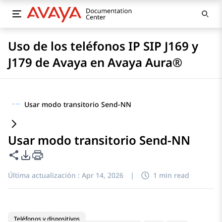
Uso de los teléfonos IP SIP J169 y
J179 de Avaya en Avaya Aura®
···
Usar modo transitorio Send-NN
Usar modo transitorio Send-NN
Compartir esta página
Opciones de exportación de PDF
Última actualización :
Apr 14, 2026
|
1 min read
Teléfonos y dispositivos