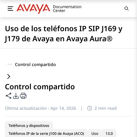
Uso de los teléfonos IP SIP J169 y
J179 de Avaya en Avaya Aura®
···
Control compartido
Control compartido
Compartir esta página
Opciones de exportación de PDF
Última actualización :
Apr 14, 2026
|
2 min read
Teléfonos y dispositivos
Teléfonos IP de la serie J100 de Avaya (ACO)
Uso
13.0