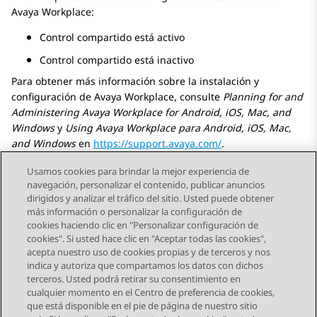
Avaya Workplace
:
Control compartido está activo
Control compartido está inactivo
Para obtener más información sobre la instalación y
configuración de
Avaya Workplace
, consulte
Planning for and
Administering
Avaya Workplace
for Android, iOS, Mac, and
Windows
y
Using
Avaya Workplace
para Android
, iOS, Mac,
and Windows
en
https://support.avaya.com/
.
Usamos cookies para brindar la mejor experiencia de
navegación, personalizar el contenido, publicar anuncios
dirigidos y analizar el tráfico del sitio. Usted puede obtener
más información o personalizar la configuración de
Send Feedback
cookies haciendo clic en "Personalizar configuración de
cookies". Si usted hace clic en "Aceptar todas las cookies",
acepta nuestro uso de cookies propias y de terceros y nos
indica y autoriza que compartamos los datos con dichos
Tema anterior
Tema siguiente
terceros. Usted podrá retirar su consentimiento en
Navegación de tema
cualquier momento en el Centro de preferencia de cookies,
que está disponible en el pie de página de nuestro sitio