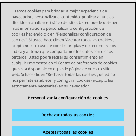
Usamos cookies para brindar la mejor experiencia de
navegación, personalizar el contenido, publicar anuncios
dirigidos y analizar el tráfico del sitio. Usted puede obtener
más información o personalizar la configuración de
Send Feedback
cookies haciendo clic en "Personalizar configuración de
cookies". Si usted hace clic en "Aceptar todas las cookies",
acepta nuestro uso de cookies propias y de terceros y nos
indica y autoriza que compartamos los datos con dichos
Tema anterior
Tema siguiente
terceros. Usted podrá retirar su consentimiento en
Navegación de tema
cualquier momento en el Centro de preferencia de cookies,
que está disponible en el pie de página de nuestro sitio
web. Si hace clic en "Rechazar todas las cookies", usted no
STAY CONNECTED
nos permite establecer y configurar cookies (excepto las
estrictamente necesarias) en su navegador.
Personalizar la configuración de cookies
Rechazar todas las cookies
Mapa del sitio
Condiciones de Uso
Privacidad
Política de Cookies
Marcas registradas
Accesibilidad
Aceptar todas las cookies
© 2026 Avaya LLC