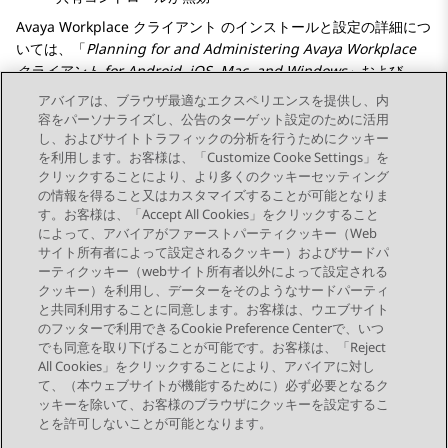
Avaya Workplace
クライアント
のインストールと設定の詳細につ
いては、「
Planning for and Administering
Avaya Workplace
クライアント
for Android, iOS, Mac, and Windows
」および
「
Using
Android 用
Avaya Workplace
クライアント
, iOS, Mac,
アバイアは、ブラウザ最適なエクスペリエンスを提供し、内
and Windows
」（
https://support.avaya.com/
）を参照してくだ
容をパーソナライズし、公告のターゲット設定のために活用
さい。
し、およびサイトトラフィックの分析を行うためにクッキー
を利用します。お客様は、「Customize Cooke Settings」を
クリックすることにより、より多くのクッキーセッティング
の情報を得ること又はカスタマイズすることが可能となりま
す。お客様は、「Accept All Cookies」をクリックすること
によって、アバイアがファーストパーティクッキー（Web
Send Feedback
サイト所有者によって設定されるクッキー）およびサードパ
ーティクッキー（webサイト所有者以外によって設定される
クッキー）を利用し、データーをそのようなサードパーティ
と共同利用することに同意します。お客様は、ウエブサイト
前のトピック
次のトピック
のフッターで利用できるCookie Preference Centerで、いつ
トピックナビゲーション
でも同意を取り下げることが可能です。お客様は、「Reject
All Cookies」をクリックすることにより、アバイアに対し
て、（本ウェブサイトが機能するために）必ず必要となるク
つながりを保つ
ッキーを除いて、お客様のブラウザにクッキーを設定するこ
とを許可しないことが可能となります。