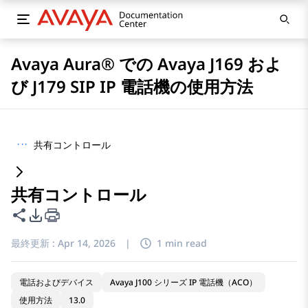
Avaya Aura® での Avaya J169 およ
び J179 SIP IP 電話機の使用方法
···
共有コントロール
共有コントロール
このページを共有
PDFエクスポートオプション
最終更新 :
Apr 14, 2026
|
1 min read
電話およびデバイス
Avaya J100 シリーズ IP 電話機（ACO）
使用方法
13.0