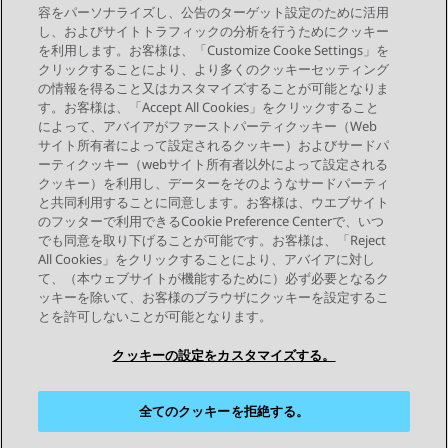
機能ターゲットを使用して転送先番号を選択する
容をパーソナライズし、公告のターゲット設定のために活用
し、およびサイトトラフィックの分析を行うためにクッキー
を利用します。お客様は、「Customize Cooke Settings」を
クリックすることにより、より多くのクッキーセッティング
の情報を得ること又はカスタマイズすることが可能となりま
す。お客様は、「Accept All Cookies」をクリックすること
によって、アバイアがファーストパーティクッキー（Web
Send Feedback
サイト所有者によって設定されるクッキー）およびサードパ
ーティクッキー（webサイト所有者以外によって設定される
クッキー）を利用し、データーをそのようなサードパーティ
と共同利用することに同意します。お客様は、ウエブサイト
前のトピック
次のトピック
のフッターで利用できるCookie Preference Centerで、いつ
トピックナビゲーション
でも同意を取り下げることが可能です。お客様は、「Reject
All Cookies」をクリックすることにより、アバイアに対し
て、（本ウェブサイトが機能するために）必ず必要となるク
つながりを保つ
ッキーを除いて、お客様のブラウザにクッキーを設定するこ
とを許可しないことが可能となります。
クッキーの設定をカスタマイズする。
全てのクッキーを拒絶する。
サイトマップ
利用規約
プライバシー