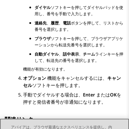
ダイヤル
ソフトキーを押してダイヤルパッドを使
用し、番号を手動で入力します。
連絡先
、
履歴
、
電話
ボタンを押して、リストから
番号を選択します。
ブラウザ
ソフトキーを押して、ブラウザアプリケ
ーションから転送先番号を選択します。
自動ダイヤル
、
話中表示
、
チーム
ラインキーを押
して、転送先の番号を選択します。
機能が有効になります。
オプション
機能をキャンセルするには、
キャン
セル
ソフトキーを押します。
手動でダイヤルする場合は、
Enter
または
OK
を
押すと発信者番号が非通知になります。
関連リンク
アバイアは、ブラウザ最適なエクスペリエンスを提供し、内