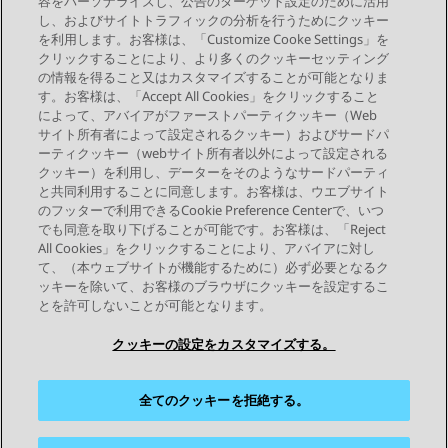
容をパーソナライズし、公告のターゲット設定のために活用
し、およびサイトトラフィックの分析を行うためにクッキー
を利用します。お客様は、「Customize Cooke Settings」を
クリックすることにより、より多くのクッキーセッティング
の情報を得ること又はカスタマイズすることが可能となりま
す。お客様は、「Accept All Cookies」をクリックすること
によって、アバイアがファーストパーティクッキー（Web
Send Feedback
サイト所有者によって設定されるクッキー）およびサードパ
ーティクッキー（webサイト所有者以外によって設定される
クッキー）を利用し、データーをそのようなサードパーティ
と共同利用することに同意します。お客様は、ウエブサイト
前のトピック
次のトピック
のフッターで利用できるCookie Preference Centerで、いつ
トピックナビゲーション
でも同意を取り下げることが可能です。お客様は、「Reject
All Cookies」をクリックすることにより、アバイアに対し
て、（本ウェブサイトが機能するために）必ず必要となるク
つながりを保つ
ッキーを除いて、お客様のブラウザにクッキーを設定するこ
とを許可しないことが可能となります。
クッキーの設定をカスタマイズする。
全てのクッキーを拒絶する。
サイトマップ
利用規約
プライバシー
クッキーポリシー
商標