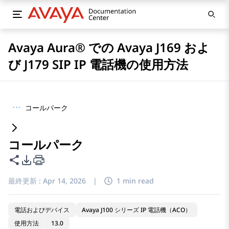
Avaya Aura® での Avaya J169 およ
び J179 SIP IP 電話機の使用方法
···
コールパーク
コールパーク
このページを共有
PDFエクスポートオプション
最終更新 :
Apr 14, 2026
|
1 min read
電話およびデバイス
Avaya J100 シリーズ IP 電話機（ACO）
使用方法
13.0